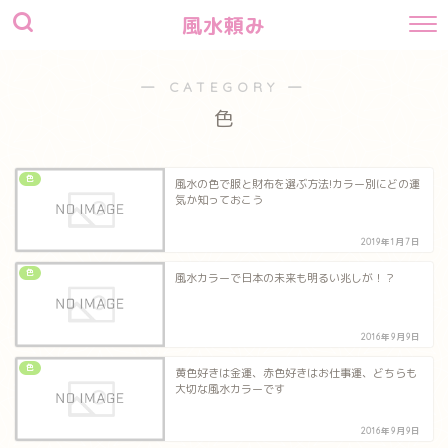
風水頼み
― CATEGORY ―
色
色
風水の色で服と財布を選ぶ方法!カラー別にどの運
気か知っておこう
2019年1月7日
色
風水カラーで日本の未来も明るい兆しが！？
2016年9月9日
色
黄色好きは金運、赤色好きはお仕事運、どちらも
大切な風水カラーです
2016年9月9日