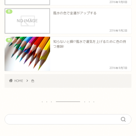
2016年9月8日
色
風水の色で金運がアップする
2016年9月2日
色
知らないと損!?風水で運気を上げるために色の持
つ意味!
2016年8月3日
HOME
色