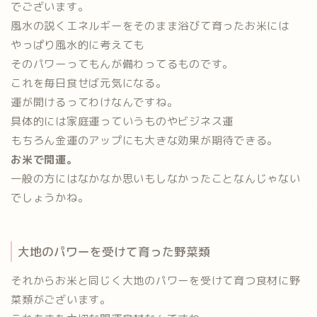
でございます。
風水の説くエネルギーをそのまま浴びて育ったお米には
やっぱり風水的に考えても
そのパワーってもんが備わってるものです。
これを毎日食せば元気になる。
運が開けるってわけなんですね。
具体的には
家庭運
っていうものや
ビジネス運
もちろん
金運のアップ
にも大きな効果が期待できる。
お米で開運。
一般の方にはなかなか思いもしなかったことなんじゃない
でしょうかね。
大地のパワーを受けて育った野菜類
それからお米と同じく
大地のパワーを受けて育つ食材に野
菜類
がございます。