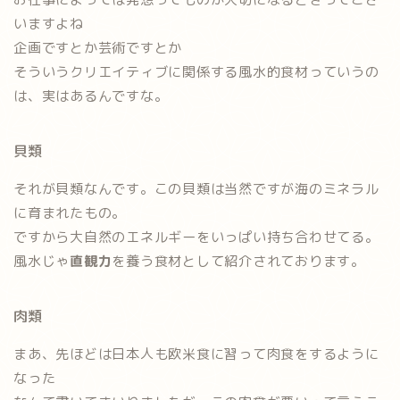
いますよね
企画ですとか芸術ですとか
そういうクリエイティブに関係する風水的食材っていうの
は、実はあるんですな。
貝類
それが
貝類
なんです。この貝類は当然ですが海のミネラル
に育まれたもの。
ですから
大自然のエネルギーをいっぱい持ち合わせてる。
風水じゃ
直観力
を養う食材として紹介されております。
肉類
まあ、先ほどは日本人も欧米食に習って肉食をするように
なった