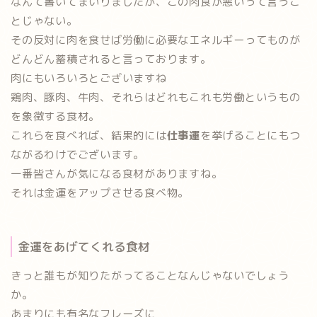
なんて書いてまいりましたが、この肉食が悪いって言うこ
とじゃない。
その反対に
肉を食せば労働に必要なエネルギーってものが
どんどん蓄積される
と言っております。
肉にもいろいろとございますね
鶏肉、豚肉、牛肉、それらはどれもこれも労働というもの
を象徴する食材。
これらを食べれば、結果的には
仕事運
を挙げることにもつ
ながるわけでございます。
一番皆さんが気になる食材がありますね。
それは金運をアップさせる食べ物。
金運をあげてくれる食材
きっと誰もが知りたがってることなんじゃないでしょう
か。
あまりにも有名なフレーズに