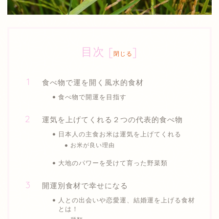
目次
[
]
閉じる
食べ物で運を開く風水的食材
食べ物で開運を目指す
運気を上げてくれる２つの代表的食べ物
日本人の主食お米は運気を上げてくれる
お米が良い理由
大地のパワーを受けて育った野菜類
開運別食材で幸せになる
人との出会いや恋愛運、結婚運を上げる食材
とは！