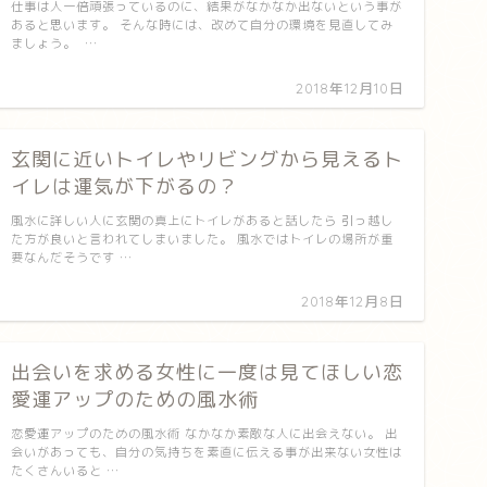
仕事は人一倍頑張っているのに、結果がなかなか出ないという事が
あると思います。 そんな時には、改めて自分の環境を見直してみ
ましょう。 …
2018年12月10日
玄関に近いトイレやリビングから見えるト
イレは運気が下がるの？
風水に詳しい人に玄関の真上にトイレがあると話したら 引っ越し
た方が良いと言われてしまいました。 風水ではトイレの場所が重
要なんだそうです …
2018年12月8日
出会いを求める女性に一度は見てほしい恋
愛運アップのための風水術
恋愛運アップのための風水術 なかなか素敵な人に出会えない。 出
会いがあっても、自分の気持ちを素直に伝える事が出来ない女性は
たくさんいると …