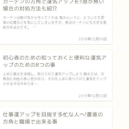
カーテンの方角で運気アップを!!窓が無い
場合の対処方法も紹介
カーテンは陰の気から守ってくれる 風水というと、どうしても家
具の位置などを気にしてしまいますが、実はカーテンにも大きな意
味があるのです。 …
2018年12月14日
初心者のための知っておくと便利な運気ア
ップのための8つの事
上手に風水を活用し、取り入れて運気アップしよう 風水では、方
角別に相性の良い色があり、それを上手に取り入れて運気をアップ
させる方法がありま …
2018年12月12日
仕事運アップを目指す多忙な人へ!書斎の
方角と職場で出来る事