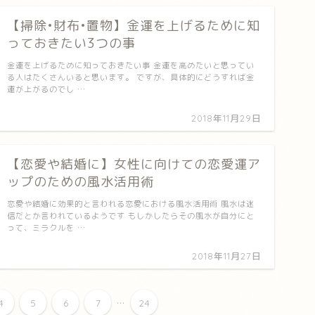
【掃除•財布•置物】金運を上げるために知
っておきたい3つの事
金運を上げるために知っておきたい事 金運を高めたいと思ってい
る人はたくさんいると思います。 ですが、具体的にどうすれば金
運が上がるのでし …
2018年11月29日
【恋愛や結婚に】女性に向けての恋愛運ア
ップのための風水活用術
恋愛や結婚に効果的と言われる恋愛における風水活用術 風水は迷
信だとか言われているようです もしかしたらその風水が自分にと
って、ミラクルを …
2018年11月27日
...
4
5
6
7
24