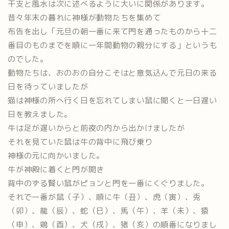
干支と風水は次に述べるように大いに関係があります。
昔々年末の暮れに神様が動物たちを集めて
布告を出し「元旦の朝一番に来て門を通ったものから十二
番目のものまでを順に一年間動物の親分にする」というも
のでした。
動物たちは、おのおの自分こそはと意気込んで元日の来る
日を待っていましたが
猫は神様の所へ行く日を忘れてしまい鼠に聞くと一日遅い
日を教えました。
牛は足が遅いからと前夜の内から出かけましたが
それを見ていた鼠は牛の背中に飛び乗り
神様の元に向かいました。
牛が神殿に着くと門が開き
背中のずる賢い鼠がピョンと門を一番にくぐりました。
それで一番が鼠（子）、順に牛（丑）、虎（寅）、兎
（卯）、龍（辰）、蛇（巳）、馬（午）、羊（未）、猿
（申）、鶏（酉）、犬（戌）、猪（亥）の順番になりまし