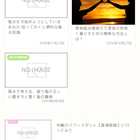
風水を今始めようとしている
あなた!知っておくと便利な風
家相風水間取りで家族が仲良
水知識
く暮らすための簡単な方法と
は？
2018年11月23日
2016年10月27日
風水の基礎知識
風水で考える、盛り塩の正し
い置き方と置く塩の種類
2016年8月18日
沖縄のパワースポット【斎場御嶽】に行
ってみて