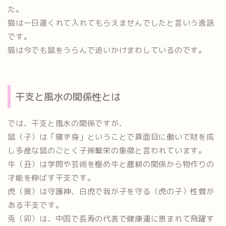
た。
猫は一日遅くれて入れてもらえませんでしたと言いう逸話
です。
猫は今でも鼠をうらんで追いかけまわしているのです。
干支と風水の関係性とは
では、干支と風水の関係ですが、
鼠（子）は「寝ず身」ということで真面目に働いて財を成
し多産な鼠のごとく子孫繁栄の象徴と言われています。
牛（丑）は学問や芸術を極め牛と農耕の関係から物作りの
才能を伸ばす干支です。
虎（寅）は守護神、白虎で我が子を守る（虎の子）性質が
ある干支です。
兎（卯）は、中国で長寿の代表で健康運に恵まれて飛躍す