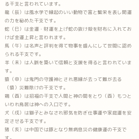
る干支と言われています。
龍（辰）は風水学で縁起のいい動物で富と繁栄を表し開運
の力を秘めた干支です。
蛇（巳）は金運・財運を上げ蛇の抜け殻を財布に入れてお
けば金運上昇と言われます。
馬（午）は名声と評判を得て物事を盛んにして世間に認め
られる干支です。
羊（未）は人脈を築いて信頼と支援を得ると言われていま
す。
猿（申）は鬼門の守護神とされ悪縁が去って難が去る
（猿）災難除けの干支です。
鶏（酉）は招福の干支で人間と神の間をとり（酉）もつと
いわれ鳥居は神への入口です。
犬（戌）は獅子とみなされ邪気を防ぎ仕事運や家庭運を安
定させる干支です。
猪（亥）は中国では豚となり無病息災の健康運の干支で
す。