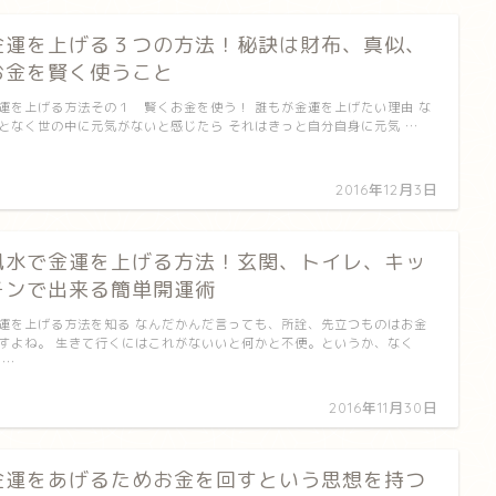
金運を上げる３つの方法！秘訣は財布、真似、
お金を賢く使うこと
運を上げる方法その１ 賢くお金を使う！ 誰もが金運を上げたい理由 な
となく世の中に元気がないと感じたら それはきっと自分自身に元気 …
2016年12月3日
風水で金運を上げる方法！玄関、トイレ、キッ
チンで出来る簡単開運術
運を上げる方法を知る なんだかんだ言っても、所詮、先立つものはお金
すよね。 生きて行くにはこれがないいと何かと不便。というか、なく
 …
2016年11月30日
金運をあげるためお金を回すという思想を持つ