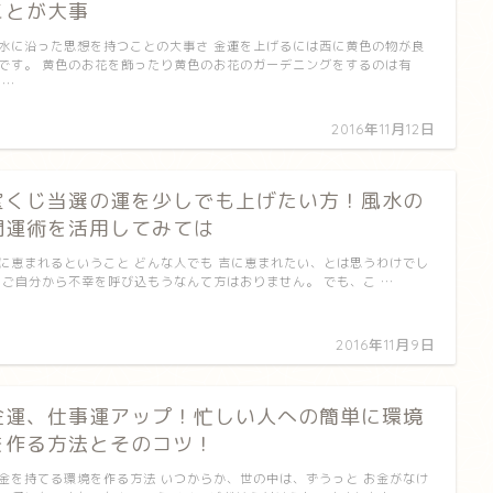
ことが大事
水に沿った思想を持つことの大事さ 金運を上げるには西に黄色の物が良
です。 黄色のお花を飾ったり黄色のお花のガーデニングをするのは有
 …
2016年11月12日
宝くじ当選の運を少しでも上げたい方！風水の
開運術を活用してみては
に恵まれるということ どんな人でも 吉に恵まれたい、とは思うわけでし
 ご自分から不幸を呼び込もうなんて方はおりません。 でも、こ …
2016年11月9日
金運、仕事運アップ！忙しい人への簡単に環境
を作る方法とそのコツ！
金を持てる環境を作る方法 いつからか、世の中は、ずうっと お金がなけ