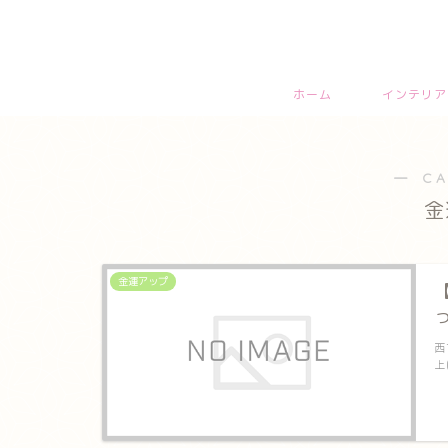
ホーム
インテリア
― C
金
金運アップ
西
上