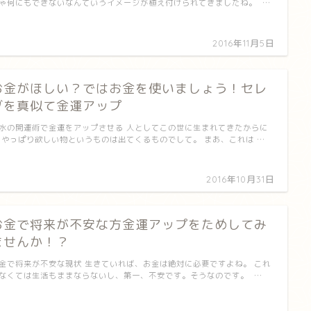
ゃ何にもできないなんていうイメージが植え付けられてきましたね。 …
2016年11月5日
お金がほしい？ではお金を使いましょう！セレ
ブを真似て金運アップ
水の開運術で金運をアップさせる 人としてこの世に生まれてきたからに
 やっぱり欲しい物というものは出てくるものでして。 まあ、これは …
2016年10月31日
お金で将来が不安な方金運アップをためしてみ
ませんか！？
金で将来が不安な現状 生きていれば、お金は絶対に必要ですよね。 これ
なくては生活もままならないし、第一、不安です。そうなのです。 …