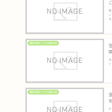
風
い
名
簡単手軽にできる風水術
吉
て
簡単手軽にできる風水術
お